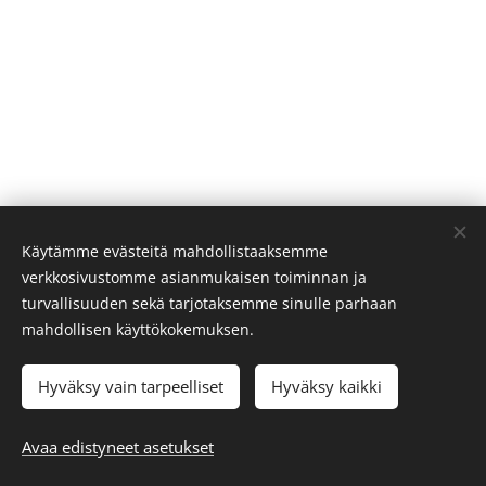
Käytämme evästeitä mahdollistaaksemme
verkkosivustomme asianmukaisen toiminnan ja
turvallisuuden sekä tarjotaksemme sinulle parhaan
mahdollisen käyttökokemuksen.
Pyhäjoen apteekki
Hyväksy vain tarpeelliset
Hyväksy kaikki
ma-pe 9-19
la 9-16
Avaa edistyneet asetukset
Evästeet